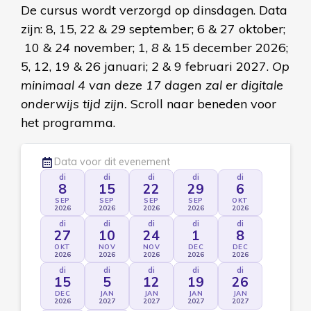
De cursus wordt verzorgd op dinsdagen. Data
zijn: 8, 15, 22 &
29
september; 6 & 27 oktober;
10 &
24
november; 1,
8
& 15 december 2026;
5, 12, 19 & 26 januari;
2
& 9 februari 2027.
Op
minimaal 4 van deze 17 dagen zal er digitale
onderwijs tijd zijn.
Scroll naar beneden voor
het programma.
Data voor dit evenement
di
di
di
di
di
8
15
22
29
6
SEP
SEP
SEP
SEP
OKT
2026
2026
2026
2026
2026
di
di
di
di
di
27
10
24
1
8
OKT
NOV
NOV
DEC
DEC
2026
2026
2026
2026
2026
di
di
di
di
di
15
5
12
19
26
DEC
JAN
JAN
JAN
JAN
2026
2027
2027
2027
2027